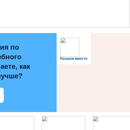
ия по
ебного
Решаем вместе
аете, как
лучше?