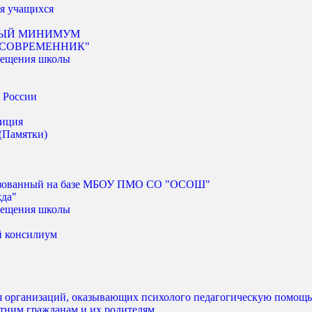
я учащихся
ЫЙ МИНИМУМ
ов "СОВРЕМЕННИК"
сещения школы
 России
зиция
(Памятки)
изованный на базе МБОУ ПМО СО "ОСОШ"
жда"
сещения школы
й консилиум
 организаций, оказывающих психолого педагогическую помощь
тним гражданам и их родителям