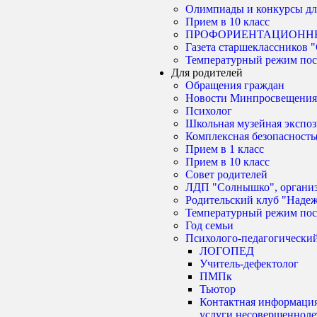
Олимпиады и конкурсы дл
Прием в 10 класс
ПРОФОРИЕНТАЦИОНН
Газета старшеклассник
Температурный режим по
Для родителей
Обращения граждан
Новости Минпросвещения
Психолог
Школьная музейная экспо
Комплексная безопасность
Прием в 1 класс
Прием в 10 класс
Совет родителей
ЛДП "Солнышко", орган
Родительский клуб "Наде
Температурный режим по
Год семьи
Психолого-педагогически
ЛОГОПЕД
Учитель-дефектолог
ПМПк
Тьютор
Контактная информация
услуги несовершенноле