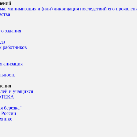
шений
ма, минимизация и (или) ликвидация последствий его проявлен
ества
о задания
уда
х работников
рганизация
льность
чения
лей и учащихся
ОТЕКА
я березка"
 России
ехнике