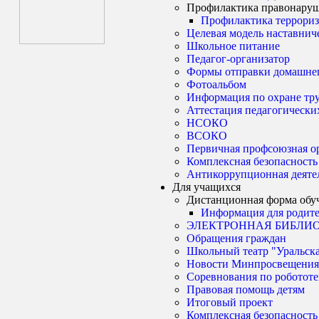
Профилактика правонару
Профилактика террориз
Целевая модель наставнич
Школьное питание
Педагог-организатор
Формы отправки домашнег
Фотоальбом
Информация по охране тр
Аттестация педагогически
НСОКО
ВСОКО
Первичная профсоюзная о
Комплексная безопасность
Антикоррупционная деяте
Для учащихся
Дистанционная форма обу
Информация для родите
ЭЛЕКТРОННАЯ БИБЛИ
Обращения граждан
Школьный театр "Уральска
Новости Минпросвещения
Соревнования по роботот
Правовая помощь детям
Итоговый проект
Комплексная безопасность