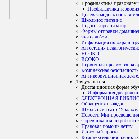
Профилактика правонару
Профилактика террориз
Целевая модель наставнич
Школьное питание
Педагог-организатор
Формы отправки домашнег
Фотоальбом
Информация по охране тр
Аттестация педагогически
НСОКО
ВСОКО
Первичная профсоюзная о
Комплексная безопасность
Антикоррупционная деяте
Для учащихся
Дистанционная форма обу
Информация для родите
ЭЛЕКТРОННАЯ БИБЛИ
Обращения граждан
Школьный театр "Уральска
Новости Минпросвещения
Соревнования по роботот
Правовая помощь детям
Итоговый проект
Комплексная безопасность