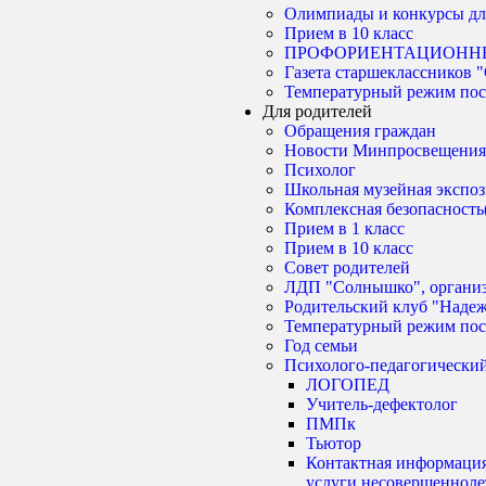
Олимпиады и конкурсы дл
Прием в 10 класс
ПРОФОРИЕНТАЦИОНН
Газета старшеклассник
Температурный режим по
Для родителей
Обращения граждан
Новости Минпросвещения
Психолог
Школьная музейная экспо
Комплексная безопасность
Прием в 1 класс
Прием в 10 класс
Совет родителей
ЛДП "Солнышко", орган
Родительский клуб "Наде
Температурный режим по
Год семьи
Психолого-педагогически
ЛОГОПЕД
Учитель-дефектолог
ПМПк
Тьютор
Контактная информация
услуги несовершенноле