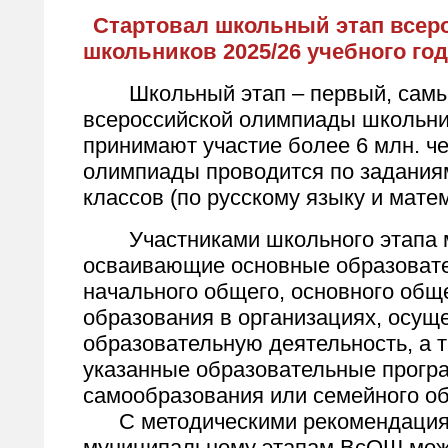
​Стартовал школьный этап все
школьников 2025/26 учебного го
Школьный этап – первый, самый
всероссийской олимпиады школьни
принимают участие более 6 млн. ч
олимпиады проводится по заданиям
классов (по русскому языку и матем
Участниками школьного этапа м
осваивающие основные образоват
начального общего, основного общ
образования в организациях, осу
образовательную деятельность, а 
указанные образовательные прогр
самообразования или семейного об
С методическими рекомендациям
муниципальному этапам ВсОШ мож