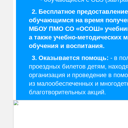
2. Бесплатное предоставление
обучающимся на время получе
МБОУ ПМО СО «ОСОШ» учебник
а также учебно-методических м
обучения и воспитания.
3. Оказывается помощь:
- в п
проездных билетов детям, находя
организация и проведение в по
из малообеспеченных и многоде
благотворительных акций.